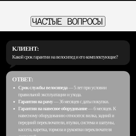
КЛИЕНТ:
Какой срок гарантии на велосипед и его комплектующие?
ОТВЕТ:
Срок службы велосипеда
— 5 лет при условии
правильной эксплуатации и ухода.
Гарантия на раму
— 36 месяцев с даты покупки.
Гарантия на навесное оборудование
— 6 месяцев. К
навесному оборудованию относятся: вилка, задний и
передний переключатели, втулки, система и шатуны,
кассета, каретка, тормоза и рукоятки переключателя