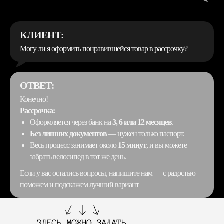
КЛИЕНТ:
Могу ли я оформить понравившейся товар в рассрочку?
ОТВЕТ:
Конечно!
Рассрочка:
Оформляется через банк на
3, 6 или 12 месяцев
.
Без лишних документов
— нужен только паспорт.
Весь процесс занимает около
15 минут
, и вы можете
забрать велосипед в тот же день.
Если у вас остались вопросы, напишите нам — с радостью
поможем и подскажем лучший вариант