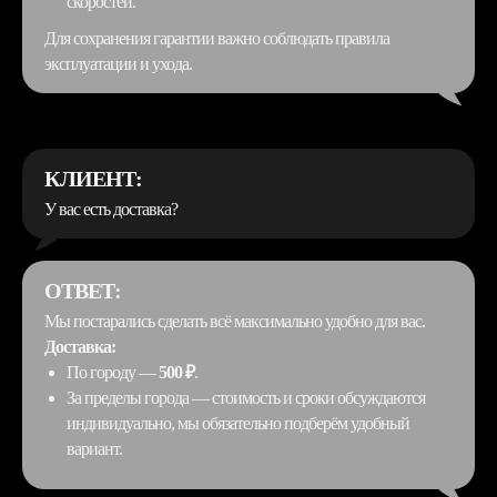
скоростей.
Для сохранения гарантии важно соблюдать правила
эксплуатации и ухода.
КЛИЕНТ:
У вас есть доставка?
ОТВЕТ:
Мы постарались сделать всё максимально удобно для вас.
Доставка:
По городу —
500 ₽
.
За пределы города — стоимость и сроки обсуждаются
индивидуально, мы обязательно подберём удобный
вариант.