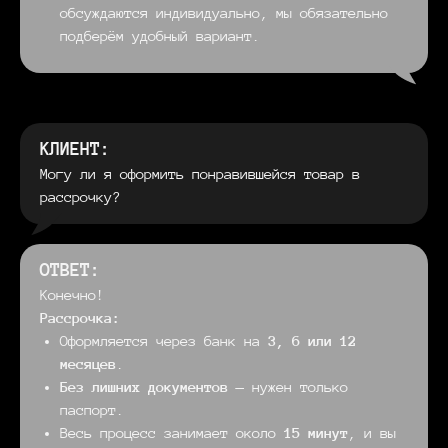
обсуждаются индивидуально, мы обязательно
подберём удобный вариант.
КЛИЕНТ:
Могу ли я оформить понравившейся товар в
рассрочку?
ОТВЕТ:
Конечно!
Рассрочка:
Оформляется через банк на
3, 6 или 12
месяцев
.
Без лишних документов
— нужен только
паспорт.
Весь процесс занимает около
15 минут
, и вы