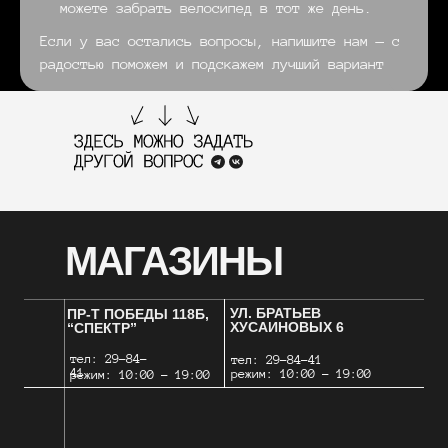
можете забрать велосипед в тот же день.
Если у вас остались вопросы, напишите нам — с
радостью поможем и подскажем лучший вариант
МАГАЗИНЫ
УЛ. БРАТЬЕВ
ПР-Т ПОБЕДЫ 118Б,
ХУСАИНОВЫХ 6
“СПЕКТР”
тел: 29-84-
тел: 29-84-41
41
режим: 10:00 - 19:00
режим: 10:00 - 19:00