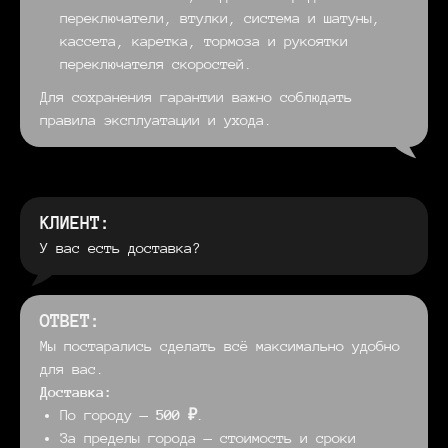
переключатели, втулки, система и шатуны,
кассета, каретка, тормоза и рукоятки
переключателя скоростей.
Для сохранения гарантии важно соблюдать
правила эксплуатации и ухода.
КЛИЕНТ:
У вас есть доставка?
ОТВЕТ:
Мы постарались сделать всё максимально удобно
для вас.
Доставка:
По городу —
500 ₽
.
За пределы города — стоимость и сроки